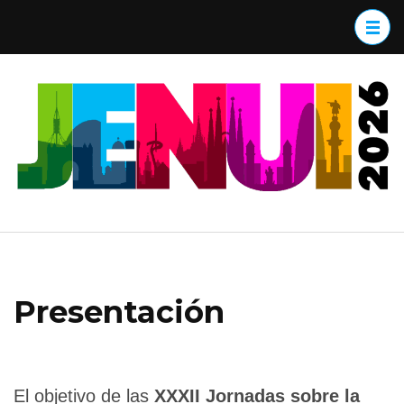
Saltar
al
contenido
(presiona
J
la
tecla
Intro)
Presentación
El objetivo de las
XXXII Jornadas sobre la